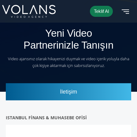
Teklif Al
Yeni Video
Partnerinizle
Tanışın
Video ajansınız olarak hikayenizi duymak ve video içerik yoluyla daha
çok kişiye aktarmak için sabırsızlanıyoruz.
İletişim
ISTANBUL FİNANS & MUHASEBE OFİSİ