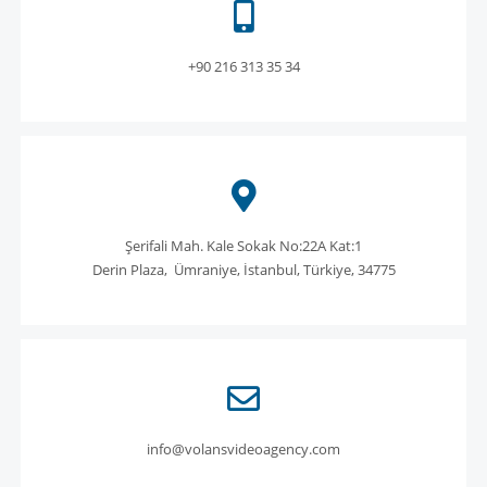
+90 216 313 35 34
Şerifali Mah. Kale Sokak No:22A Kat:1
Derin Plaza,
Ümraniye, İstanbul, Türkiye, 34775
info@volansvideoagency.com