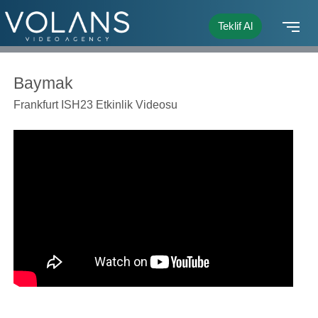
Teklif Al
Baymak
Frankfurt ISH23 Etkinlik Videosu