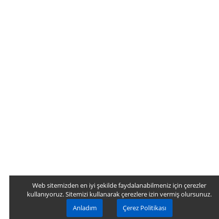
Web sitemizden en iyi şekilde faydalanabilmeniz için çerezler
kullanıyoruz. Sitemizi kullanarak çerezlere izin vermiş olursunuz.
Anladım
Çerez Politikası