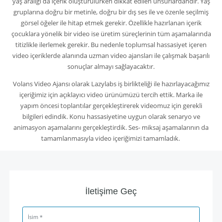
yaş aralığı da içerik oluşturulurken dikkat edilen unsurlardandır. Yaş
gruplarına doğru bir metinle, doğru bir dış ses ile ve özenle seçilmiş
görsel öğeler ile hitap etmek gerekir. Özellikle hazırlanan içerik
çocuklara yönelik bir video ise üretim süreçlerinin tüm aşamalarında
titizlikle ilerlemek gerekir. Bu nedenle toplumsal hassasiyet içeren
video içeriklerde alanında uzman video ajansları ile çalışmak başarılı
sonuçlar almayı sağlayacaktır.
Volans Video Ajansı olarak Lazylabs iş birlikteliği ile hazırlayacağımız
içeriğimiz için açıklayıcı video ürünümüzü tercih ettik. Marka ile
yapım öncesi toplantılar gerçekleştirerek videomuz için gerekli
bilgileri edindik. Konu hassasiyetine uygun olarak senaryo ve
animasyon aşamalarını gerçekleştirdik. Ses- miksaj aşamalarının da
tamamlanmasıyla video içeriğimizi tamamladık.
İletişime Geç