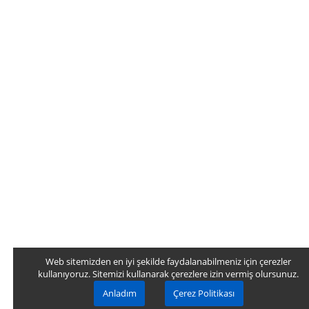
Web sitemizden en iyi şekilde faydalanabilmeniz için çerezler
kullanıyoruz. Sitemizi kullanarak çerezlere izin vermiş olursunuz.
Anladım
Çerez Politikası