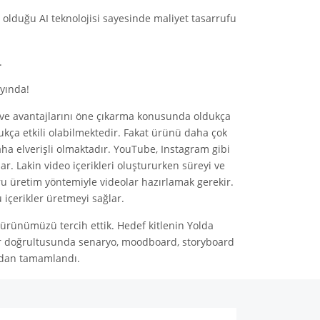
olduğu AI teknolojisi sayesinde maliyet tasarrufu
.
yında!
ni ve avantajlarını öne çıkarma konusunda oldukça
dukça etkili olabilmektedir. Fakat ürünü daha çok
aha elverişli olmaktadır. YouTube, Instagram gibi
r. Lakin video içerikleri oluştururken süreyi ve
ru üretim yöntemiyle videolar hazırlamak gerekir.
çerikler üretmeyi sağlar.
 ürünümüzü tercih ettik. Hedef kitlenin
Yolda
iler doğrultusunda senaryo, moodboard, storyboard
ından tamamlandı.