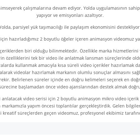
nimseyerek çalışmalarına devam ediyor. Yolda uygulamasının sahip 
yapıyor ve emisyonları azaltıyor.
Yolda, parsiyel yük taşımacılığı ile paylaşım ekonomisini destekliyor
 için hazırladığımız 2 boyutlu öğeler içeren animasyon videomuz ya
 içeriklerden biri olduğu bilinmektedir. Özellikle marka hizmetleri
erin özelliklerini tek bir video ile anlatmak lansman süreçlerinde ol
alarda kullanmak amacıyla kısa süreli video içerikler hazırlamak d
 alarak videolar hazırlamak markanın olumlu sonuçlar almasını sağla
rekir. Belirlenen süreler içinde en doğru kelimeleri seçerek en doğ
sürecine başlamadan önce video ajanslarından destek almak doğru i
 anlatacak video serisi için
2 boyutlu animasyon mikro video içerik
in markamızla yapım öncesi toplantılar gerçekleştirdik. Gelen bilg
i kreatif süreçlerden geçen videomuz, profesyonel ekibimiz taraf