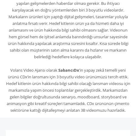
yapılan gelişmelerden haberdar olması gerekir. Bu ihtiyacı
karşılayacak en doğru yöntemlerden biri 3 boyutlu videolardır.
Markaların ürünleri için yaptığı dijital gelişmeleri, tasarımlar yoluyla
anlatma fırsatı verir. Hedef kitlenin ürün ya da hizmeti daha iyi
anlamasını ve ürün hakkında bilgi sahibi olmasını sağlar. Videonun
hem görsel hem de işitsel anlamda barındırdığı unsurlar sayesinde
ürün hakkında yapılacak araştırma süresini kısaltır. Kısa sürede bilgi
sahibi olan müşterinin satın alma kararını da hızlanır ve markanın
belirlediği hedeflere kolayca ulaşabilir.
Volans Video Ajansı
olarak
SabancıDx
’in yapay zekâ temelli yeni
ürünü CDx’in lansmanı
için
3 boyutlu video ürünümüzü
tercih ettik.
Hedef kitlenin ürün hakkında bilgi sahibi olacağı lansman videosu için
markamızla yapım öncesi toplantılar gerçekleştirdik. Markamızdan
gelen bilgiler doğrultusunda senaryo, moodboard, storyboard ve
animasyon gibi kreatif süreçleri tamamladık. CDx ürününün çimento
sektörüne kattığı dijitalleşmeyi anlatan 3B videomuzu hazırladık.