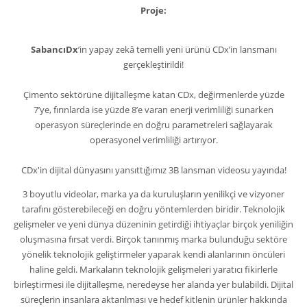
Proje:
SabancıDx
’in yapay zekâ temelli yeni ürünü CDx’in lansmanı
gerçekleştirildi!
Çimento sektörüne dijitalleşme katan CDx, değirmenlerde yüzde
7’ye, fırınlarda ise yüzde 8’e varan enerji verimliliği sunarken
operasyon süreçlerinde en doğru parametreleri sağlayarak
operasyonel verimliliği artırıyor.
CDx'in dijital dünyasını yansıttığımız 3B lansman videosu yayında!
3 boyutlu videolar
, marka ya da kuruluşların yenilikçi ve vizyoner
tarafını gösterebileceği en doğru yöntemlerden biridir. Teknolojik
gelişmeler ve yeni dünya düzeninin getirdiği ihtiyaçlar birçok yeniliğin
oluşmasına fırsat verdi. Birçok tanınmış marka bulunduğu sektöre
yönelik teknolojik geliştirmeler yaparak kendi alanlarının öncüleri
haline geldi. Markaların teknolojik gelişmeleri yaratıcı fikirlerle
birleştirmesi ile dijitalleşme, neredeyse her alanda yer bulabildi. Dijital
süreçlerin insanlara aktarılması ve hedef kitlenin ürünler hakkında