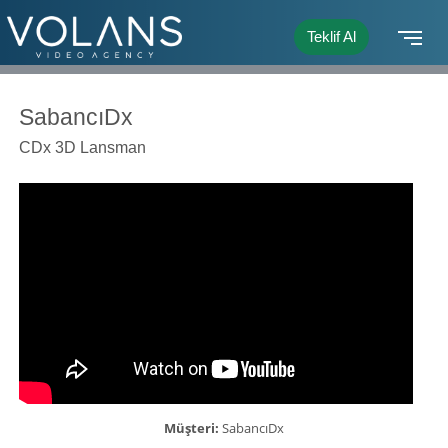
Teklif Al
SabancıDx
CDx 3D Lansman
Müşteri:
SabancıDx