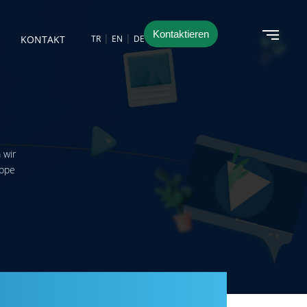
Kontaktieren
|
|
KONTAKT
TR
EN
DE
 wir
uppe