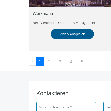
Workmana
Next-Generation Operations Management
Video Abspielen
2
3
4
5
›
‹
1
Kontaktieren