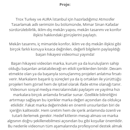
Proje:
Trox Turkey ve AURA İstanbul için hazırladığımız Atmosfer
Tasarlamak adlı serimizin bu bölümünde, Mimar Sinan Kafadar
sürdürülebilirlik, iklim-dış mekân yapısı, mekân tasarımı ve konfor
ilişkisi hakkındaki görüşlerini paylaştı.
Mekân tasarımı, iç mimaride konfor, iklim ve dış mekân ilişkisi gibi
birçok farklı konuya kısaca değinilen, değerli bilgilerin paylaşıldığı
başarı hikayesi videomuz yayında!
Başarı hikayesi videoları
marka, kurum ya da kuruluşların sahip
olduğu başarıları anlatabileceği en etkili içeriklerden biridir. Devam
etmekte olan ya da başarıyla sonuçlanmış projeleri anlatma fırsatı
verir. Markaların başarılı iş süreçleri ya da iş ortakları ile yürüttüğü
projeleri hem görsel hem de işitsel olarak ifade etme olanağı tanır.
Videonun sosyal medya mecralarındaki paylaşım ve yayılma hızı
markalara birçok anlamda fırsatlar sunar. Özellikle bilinirliğini
artırmayı sağlayan bu içerikler marka değeri açısından da oldukça
etkilidir. Fakat marka değerindeki en önemli unsurlardan biri de
içeriğin kalitesidir. Hem üretim hem de içerik anlamında özenli ve
tutarlı ilerlemek gerekir. Hedef kitlenin mesajı alması ve marka
algısının doğru şekillenebilmesi açısından bu gibi koşullar önemlidir.
Bu nedenle videonun tüm aşamalarında profesyonel destek almak