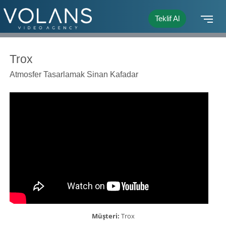
Teklif Al
Trox
Atmosfer Tasarlamak Sinan Kafadar
Müşteri:
Trox