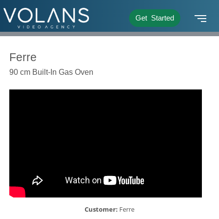
Get Started
Ferre
90 cm Built-In Gas Oven
Customer:
Ferre